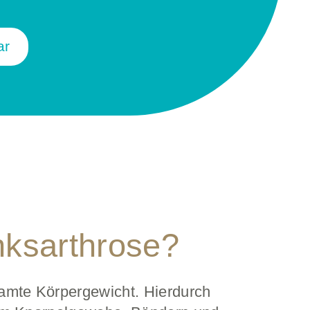
ar
ks­arthrose?
amte Körpergewicht. Hierdurch