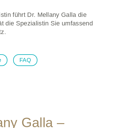
in führt Dr. Mellany Galla die
t die Spezialistin Sie umfassend
z.
e
FAQ
any Galla –