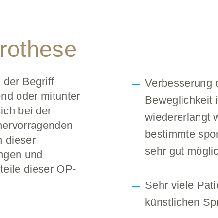
rothese
 der Begriff
Verbesserung d
nd oder mitunter
Beweglichkeit 
ich bei der
wiedererlangt w
hervorragenden
bestimmte spor
n dieser
sehr gut mögli
ungen und
eile dieser OP-
Sehr viele Pat
künstlichen Sp