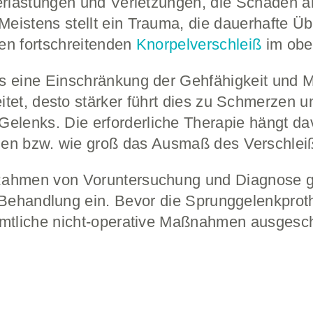
erlastungen und Verletzungen, die Schäden
eistens stellt ein Trauma, die dauerhafte Ü
en fortschreitenden
Knorpelverschleiß
im obe
us eine Einschränkung der Gehfähigkeit und Mo
tet, desto stärker führt dies zu Schmerzen
lenks. Die erforderliche Therapie hängt da
gen bzw. wie groß das Ausmaß des Verschleiß
Rahmen von Voruntersuchung und Diagnose ge
 Behandlung ein. Bevor die Sprunggelenkpro
ämtliche nicht-operative Maßnahmen ausgesch