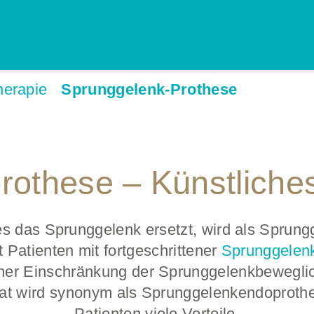
herapie
Sprunggelenk-Prothese
­­prothese – Künstlic
es das Sprunggelenk ersetzt, wird als Sprung
 Patienten mit fortgeschrittener
Sprunggelenk
er Einschränkung der Sprunggelenkbeweglichk
ntat wird synonym als Sprunggelenkendoprothe
Patienten viele Vorteile.